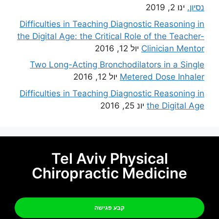
נסיון.
ינו 2, 2019
Difficulties in Teaching Diagnostic Reasoning in
the Digital Age: the Critical Role of the Teacher-
Clinician Mentor
יול 12, 2016
Two Long-Acting Bronchodilators in a Single
Metered Dose Inhaler
יול 12, 2016
Difficulties in Teaching Diagnostic Reasoning in
the Digital Age
יונ 25, 2016
Tel Aviv Physical
Chiropractic Medicine
קבע פגישה