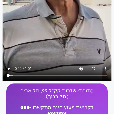
כתובת: שדרות קק"ל 99, תל אביב
(תל ברוך)
לקביעת ייעוץ חינם התקשרו
055-
6841884