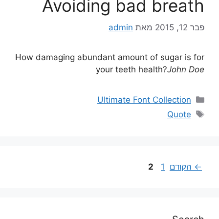
Avoiding bad breath
פבר 12, 2015
מאת
admin
How damaging abundant amount of sugar is for
your teeth health?
John Doe
Ultimate Font Collection
Quote
←
הקודם
1
2